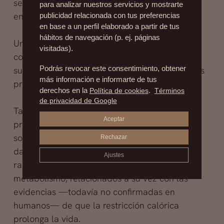
se da en exceso los tejidos —y el organismo—
para analizar nuestros servicios y mostrarte
envejecen.
publicidad relacionada con tus preferencias
en base a un perfil elaborado a partir de tus
hábitos de navegación (p. ej. páginas
Uno de los retos ahora es entender las
visitadas).
conexiones entre todos los hallmarks y, por
supuesto, investigar la forma de controlar estos
Podrás revocar este consentimiento, obtener
más información e informarte de tus
procesos
derechos en la
Política de cookies
.
Términos
de privacidad de Google
También tienen este doble filo otros dos
Aceptar
procesos muy presentes en las discusiones
sobre teorías del envejecimiento: el llamado
Rechazar
daño oxidativo, relacionado con los famosos
Ajustes
radicales libres; y mecanismos derivados del
metabolismo, relacionados a su vez con las
evidencias —todavía no confirmadas en
humanos— de que la restricción calórica
prolonga la vida.