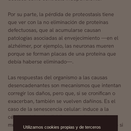
Por su parte, la pérdida de proteostasis tiene
que ver con la no eliminación de proteínas
defectuosas, que al acumularse causan
patologías asociadas al envejecimiento —en el
alzhéimer, por ejemplo, las neuronas mueren
porque se forman placas de una proteína que
debía haberse eliminado—.
Las respuestas del organismo a las causas
desencadenantes son mecanismos que intentan
corregir los daños, pero que, si se cronifican o
exacerban, también se vuelven dañinos. Es el
caso de la senescencia celular: induce a la
célula a dejar de dividirse cuando acumula
muchos defectos y así previene el cáncer, pero si
Utilizamos cookies propias y de terceros