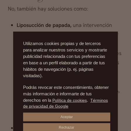
No, también hay soluciones como:
Liposucción de papada,
una intervención
quirúrgica con la que conseguimos eliminar
la grasa que se acumula desde el mentón
Utilizamos cookies propias y de terceros
para analizar nuestros servicios y mostrarte
hasta el cuello. La liposucción de papada es
publicidad relacionada con tus preferencias
una opción provechosa para esas personas
en base a un perfil elaborado a partir de tus
hábitos de navegación (p. ej. páginas
que, independientemente de su peso
visitadas).
corporal, presentan un cuello propio de un
Podrás revocar este consentimiento, obtener
obeso. Para lograr resultados satisfactorios,
más información e informarte de tus
a veces basta con someterse a este
derechos en la
Política de cookies
.
Términos
de privacidad de Google
procedimiento y otras se puede combinar
Aceptar
con otras cirugías como el
Implante de prótesis de mentón
(para
Rechazar