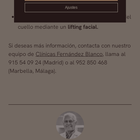
corregir un mentón poco desarrollado)
Ajustes
O la eliminación de la flaccidez de la piel del
cuello mediante un
lifting facial.
Si deseas más información, contacta con nuestro
equipo de
Clínicas Fernández Blanco
, llama al
915 54 09 24 (Madrid) o al 952 850 468
(Marbella, Málaga).