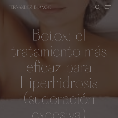
Skip
Menu
buscar
to
Close
main
Menu
content
Botox: el
tratamiento más
eficaz para
Hiperhidrosis
(sudoración
excesiva)