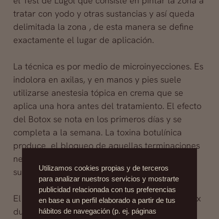
el Test de Lugol que consiste en pintar la zona a
tratar con yodo y otras sustancias y así queda
delimitada la zona , de esta manera se define
exactamente el lugar de aplicación.
La técnica es por medio de microinyecciones. Es
indolora en axilas, y en manos y pies suele
utilizarse anestesia tópica en crema que se
aplica una hora antes del tratamiento. El efecto
del Botox se nota en los primeros días y se
completa a la semana. La toxina botulínica
produce el bloqueo de aquellas terminaciones
nerviosas que producen el exceso de
Utilizamos cookies propias y de terceros
sudoración.
para analizar nuestros servicios y mostrarte
publicidad relacionada con tus preferencias
El tratamiento de hiperhidrosis axilar con Botox
en base a un perfil elaborado a partir de tus
dura entre 4 y 8 meses, por lo que en esa
hábitos de navegación (p. ej. páginas