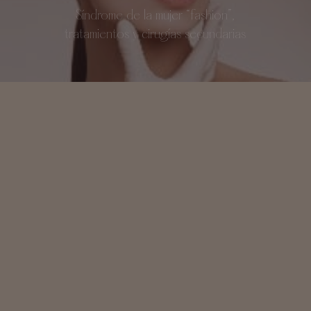
Síndrome de la mujer “fashion”,
tratamientos y cirugías secundarias