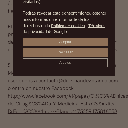
visitadas).
época hay que repertirlo. Este período de
tiempo depende de cada caso en particular.
Podrás revocar este consentimiento, obtener
más información e informarte de tus
El botox es muy eficaz, resuelve un gran
derechos en la
Política de cookies
.
Términos
de privacidad de Google
problema a las personas que lo padecen, le
devuelven la seguridad y tranquilidad de tener
Aceptar
una buena imagen, y sin aromas desagradables.
Rechazar
Ajustes
Si deseas consultar con nuestro especialista en
Medicina Estética , el Dr. Vicente Beltrán,
escríbenos a
contacto@drfernandezblanco.com
o entra en nuestro Facebook
http://www.facebook.com/#!/pages/Cl%C3%ADnicas
de-Cirug%C3%ADa-Y-Medicina-Est%C3%A9tica-
DrFern%C3%A1ndez-Blanco/175259475818553