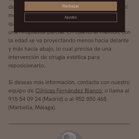
destinadas a combatir la caída de la nariz y del
Rechazar
mentón. En el caso de la nariz, es la punta la
Ajustes
que tiende a caer, pudiendo solventarse con
una rinoplastia parcial. En cuanto al mentón, con
la edad se va proyectando menos hacia delante
y más hacia abajo, lo cual precisa de una
intervención de cirugía estética para
reposicionarlo.
Si deseas más información, contacta con nuestro
equipo de
Clínicas Fernández Blanco
, o llama al
915 54 09 24 (Madrid) o al 952 850 468
(Marbella, Málaga).