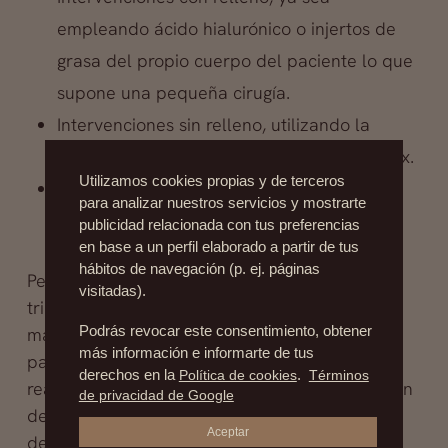
empleando ácido hialurónico o injertos de
grasa del propio cuerpo del paciente lo que
supone una pequeña cirugía.
Intervenciones sin relleno, utilizando la
toxina botulínica
, más conocida como bótox.
Utilizamos cookies propias y de terceros
Liftings faciales, bien sea lifting mínimo,
para analizar nuestros servicios y mostrarte
lifting cervico-facial, etc.
publicidad relacionada con tus preferencias
en base a un perfil elaborado a partir de tus
hábitos de navegación (p. ej. páginas
Pero las intervenciones estéticas de cuarto
visitadas).
trimestre no se limitan a hacer desaparecer
manchas y arrugas, cada vez son más los
Podrás revocar este consentimiento, obtener
más información e informarte de tus
pacientes que aprovechan los liftings para
derechos en la
Política de cookies
.
Términos
realizar otras intervenciones, como la reducción
de privacidad de Google
de los lóbulos de las orejas, que crecen y se
Aceptar
descuelgan con el paso del tiempo, o las