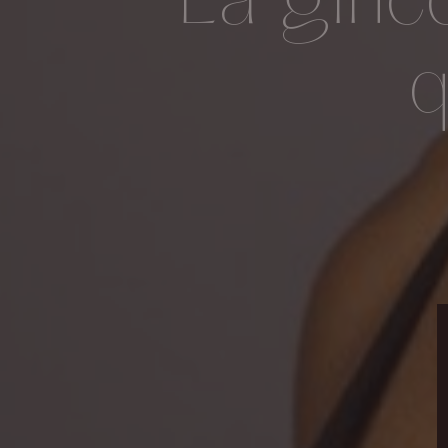
La gine
q