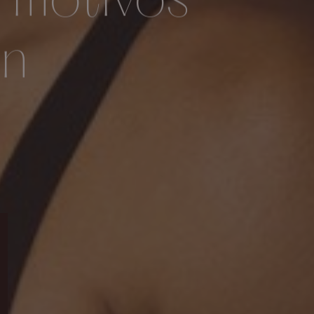
 motivos
an