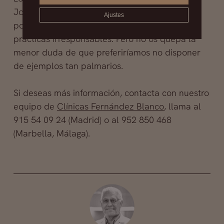
Jordan James Parke es que nos ofrece la
Ajustes
posibilidad de enseñar los efectos terribles de
prácticas irresponsables. Pero no os quepa la
menor duda de que preferiríamos no disponer
de ejemplos tan palmarios.
Si deseas más información, contacta con nuestro
equipo de
Clínicas Fernández Blanco
, llama al
915 54 09 24 (Madrid) o al 952 850 468
(Marbella, Málaga).