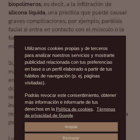
biopolímeros
, es decir, a la infiltración de
silicona líquida
, una práctica que puede causar
graves complicaciones, por ejemplo, parálisis
facial si entra en contacto con el músculo o la
formación de siliconomas causados por la
migración de la silicona.
Utilizamos cookies propias y de terceros
para analizar nuestros servicios y mostrarte
Sí, la experiencia nos ha enseñado que los
publicidad relacionada con tus preferencias
en base a un perfil elaborado a partir de tus
materiales no adecuados pueden causar
hábitos de navegación (p. ej. páginas
enormes problemas, y también somos
visitadas).
dolorosamente conscientes de lo difícil que
Podrás revocar este consentimiento, obtener
resulta retirarlos cuando se han movido, o
más información e informarte de tus
incluso han infiltrado tejidos circundantes que
derechos en la
Política de cookies
.
Términos
resultarán dañados por mucha que sea nuestra
de privacidad de Google
pericia a la hora de eliminarlos.
Aceptar
Lo único bueno del caso protagonizado por
Rechazar