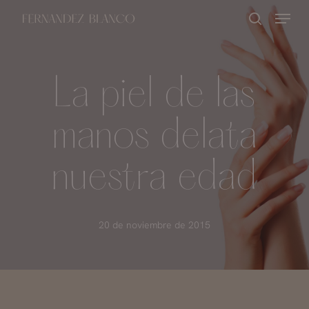
Skip
Menu
buscar
to
Close
main
Menu
content
La piel de las
manos delata
nuestra edad
20 de noviembre de 2015