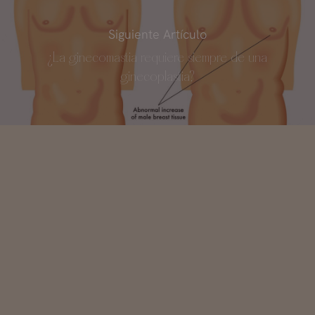
Siguiente Artículo
¿La ginecomastia requiere siempre de una
ginecoplastia?