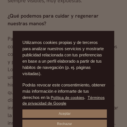
siempre visibles, muy expuestas.
¿Qué podemos para cuidar y regenerar
nuestras manos?
Para regenerar la piel, recuperar su tersura,
Utilizamos cookies propias y de terceros
color y volumen, podemos realizar tratamientos
para analizar nuestros servicios y mostrarte
combinados con materiales de relleno
publicidad relacionada con tus preferencias
y peelings.
en base a un perfil elaborado a partir de tus
hábitos de navegación (p. ej. páginas
Los rellenos que se utilizan suelen ser a su vez
visitadas).
una combinación de materiales a base de
hidroxiapatita como el Radiesse®, junto a otros
Podrás revocar este consentimiento, obtener
más información e informarte de tus
que contienen vitaminas y ácido hialurónico en
derechos en la
Política de cookies
.
Términos
distintas concentraciones. Los resultados son
de privacidad de Google
inmediatos y, como Radiesse® permite estimular
Aceptar
la producción de colágeno, además de
inmediatos los beneficios serán más duraderos.
Rechazar