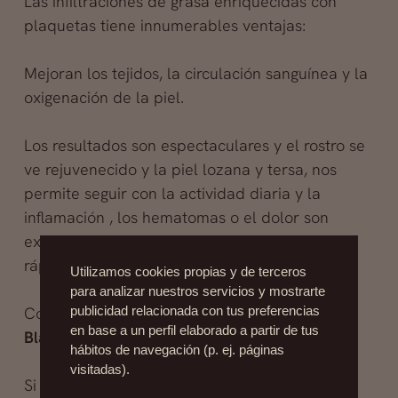
Las infiltraciones de grasa enriquecidas con
plaquetas tiene innumerables ventajas:
Mejoran los tejidos, la circulación sanguínea y la
oxigenación de la piel.
Los resultados son espectaculares y el rostro se
ve rejuvenecido y la piel lozana y tersa, nos
permite seguir con la actividad diaria y la
inflamación , los hematomas o el dolor son
excepcionales, controlados y si ocurren de
rápida resolución.
Utilizamos cookies propias y de terceros
para analizar nuestros servicios y mostrarte
Consulta con nuestro experto el
dr. Fernández
publicidad relacionada con tus preferencias
en base a un perfil elaborado a partir de tus
Blanco
hábitos de navegación (p. ej. páginas
visitadas).
Si deseas más información, escríbenos a