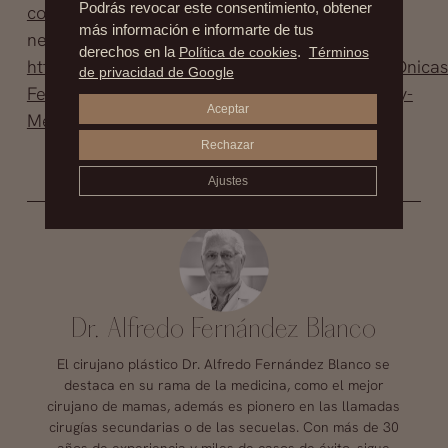
Podrás revocar este consentimiento, obtener
contacto@drfernandezblanco.com
o entra en
más información e informarte de tus
neustro Facebook
derechos en la
Política de cookies
.
Términos
http://www.facebook.com/#!/pages/Cl%C3%ADnicas
de privacidad de Google
Fern%C3%A1ndez-Blanco-de-Cirug%C3%ADa-y-
Aceptar
Medicina-Est%C3%A9tica/175259475818553
Rechazar
Ajustes
Dr. Alfredo Fernández Blanco
El cirujano plástico Dr. Alfredo Fernández Blanco se
destaca en su rama de la medicina, como el mejor
cirujano de mamas, además es pionero en las llamadas
cirugías secundarias o de las secuelas. Con más de 30