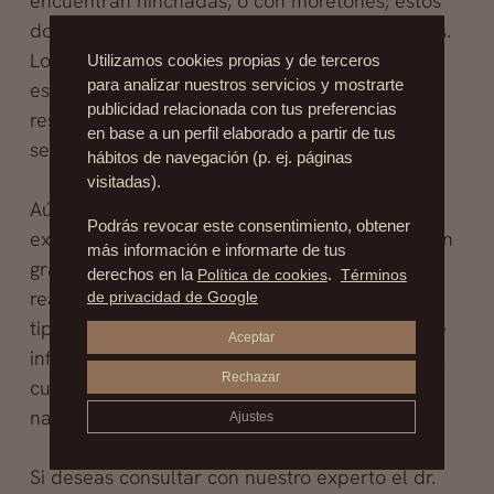
encuentran hinchadas, o con moretones; estos
dos síntomas desaparecerán en un par de días.
Los consejos postoperatorios deben seguirse
Utilizamos cookies propias y de terceros
para analizar nuestros servicios y mostrarte
estrictamente como en cualquier cirugía y los
publicidad relacionada con tus preferencias
resultados se verán a partir de la primera
en base a un perfil elaborado a partir de tus
semana.
hábitos de navegación (p. ej. páginas
visitadas).
Aún cuando los resultados de la cirugía son
Podrás revocar este consentimiento, obtener
excelentes, dado que la infiltración se hace con
más información e informarte de tus
grasa del paciente, con el tiempo ésta será
derechos en la
Política de cookies
.
Términos
reabsorbida en cierto grado, dependiendo del
de privacidad de Google
tipo y cantidad de grasa, y la forma en que fue
Aceptar
infiltrada. Al infiltrarse sustancias extraídas del
Rechazar
cuerpo del paciente, se obtendrán resultados
naturales .
Ajustes
Si deseas consultar con nuestro experto el dr.