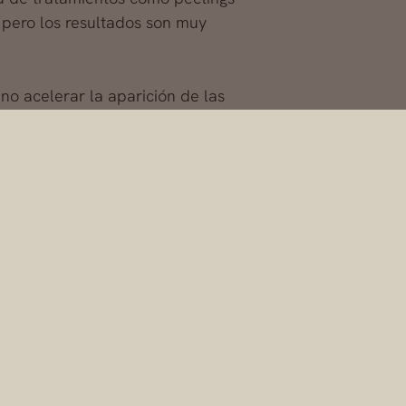
 pero los resultados son muy
no acelerar la aparición de las
drfernandezblanco.com
o entra
ADa-Y-Medicina-Est%C3%A9tica-
co
omo el mejor cirujano de mamas, además es