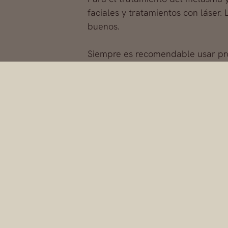
faciales y tratamientos con láser
buenos.
Siempre es recomendable usar prot
manchas, ni aumentarlas si ya exis
Si quieres consultar con nuestro e
en nuestro Facebook
http://www.
DrFern%C3%A1ndez-Blanco/1752
El cirujano plástico 