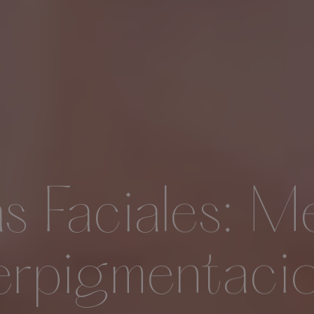
 Faciales: M
erpigmentaci