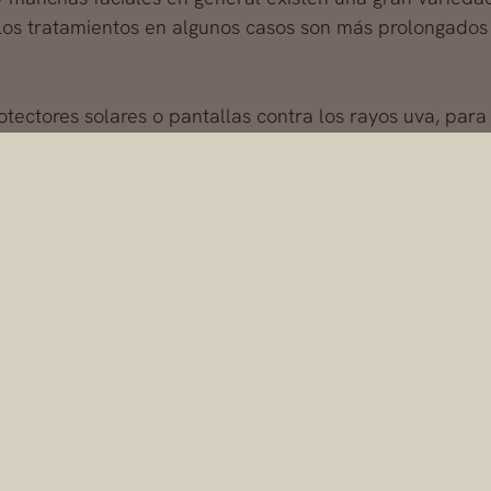
. Los tratamientos en algunos casos son más prolongados
ectores solares o pantallas contra los rayos uva, para 
ten.
specialista en medicina estética escríbenos a
contacto@
facebook.com/#!/pages/Cl%C3%ADnicas-de-Cirug%C3%
59475818553
Dr. Alfredo Fernández Blan
Dr. Alfredo Fernández Blanco se destaca en su rama de la medicina, c