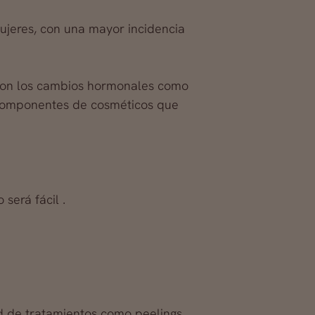
mujeres, con una mayor incidencia
o son los cambios hormonales como
 componentes de cosméticos que
será fácil .
d de tratamientos como peelings