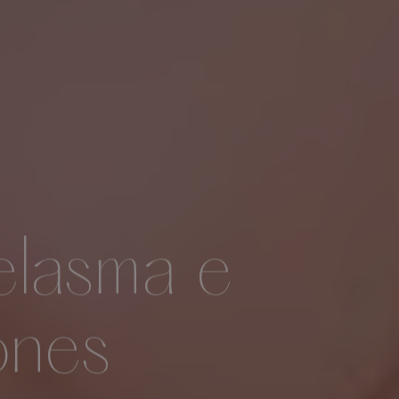
elasma e
ones