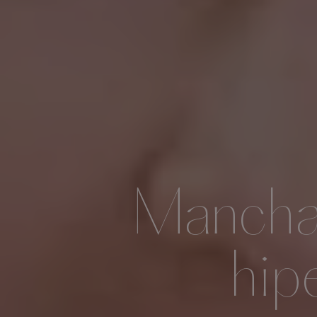
Manchas
hip