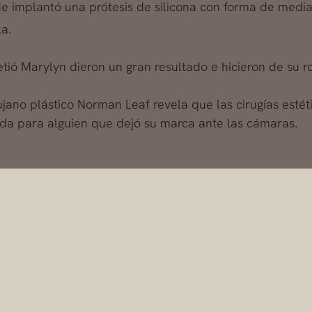
e implantó una prótesis de silicona con forma de media
la.
tió Marylyn dieron un gran resultado e hicieron de su r
irujano plástico Norman Leaf revela que las cirugías esté
da para alguien que dejó su marca ante las cámaras.
Dr. Alfredo Fernández Blan
Dr. Alfredo Fernández Blanco se destaca en su rama de la medicina, c
as cirugías secundarias o de las secuelas. Con más de 30 años de expe
ndo los resultados más naturales que se pueden esperar en una operac
Solicita Una Cita
¿Más Información