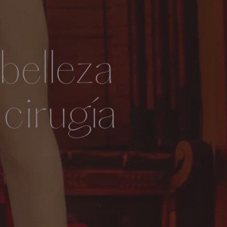
belleza
cirugía