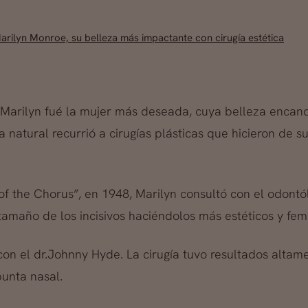
arilyn Monroe, su belleza más impactante con cirugía estética
, Marilyn fué la mujer más deseada, cuya belleza encan
a natural recurrió a cirugías plásticas que hicieron de s
s of the Chorus”, en 1948, Marilyn consultó con el odont
 tamaño de los incisivos haciéndolos más estéticos y fem
con el dr.Johnny Hyde. La cirugía tuvo resultados altame
punta nasal.