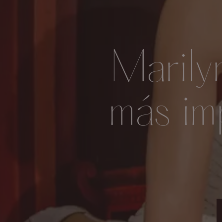
Marily
más im