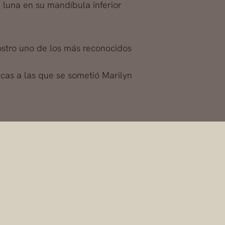
 luna en su mandíbula inferior
ostro uno de los más reconocidos
ticas a las que se sometió Marilyn
co
omo el mejor cirujano de mamas, además es
riencia y miles de casos de éxito, sigue
ión de cirugía estética.
?