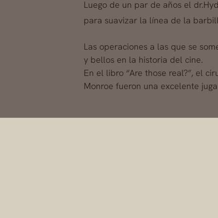
Luego de un par de años el dr.Hyd
para suavizar la línea de la barbil
Las operaciones a las que se some
y bellos en la historia del cine.
En el libro “Are those real?”, el c
Monroe fueron una excelente juga
El cirujano plástico 
pionero en las llamad
logra