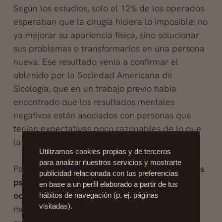
Según los estudios, solo el 12% de los operados
esperaban que la cirugía hiciera lo imposible: no
ya mejorar su apariencia física, sino solucionar
sus problemas o transformarlos en una persona
nueva. Ese resultado venía a confirmar el
obtenido por la Sociedad Americana de
Sicología, que en un trabajo previo había
encontrado que los resultados mentales
negativos están asociados con personas que
tenían expectativas poco razonables de lo que
la cirugía podía conseguir.
Utilizamos cookies propias y de terceros
para analizar nuestros servicios y mostrarte
Para asegurar la precisión de los resultados,
los
publicidad relacionada con tus preferencias
psicólogos testaron a los pacientes en cuatro
en base a un perfil elaborado a partir de tus
ocasiones
: antes de la cirugía y a los 3, 6 y 12
hábitos de navegación (p. ej. páginas
visitadas).
meses, de manera que pudieron comprobar la