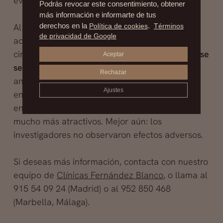
evolución de los pacientes.
Podrás revocar este consentimiento, obtener
más información e informarte de tus
Al cabo, concluyeron que en comparación con
derechos en la
Política de cookies
.
Términos
de privacidad de Google
aquellos que habían decidido no someterse a
cirugía plástica,
quienes sí optaron por cirugía se
Aceptar
sentían más sanos
, se mostraban menos
Rechazar
ansiosos,
habían desarrollado su autoestima
y
Ajustes
encontraban que la parte del cuerpo operada
en particular, y su cuerpo en general, eran
mucho más atractivos. Mejor aún: los
investigadores no observaron efectos adversos.
Si deseas más información, contacta con nuestro
equipo de
Clínicas Fernández Blanco
, o llama al
915 54 09 24 (Madrid) o al 952 850 468
(Marbella, Málaga).