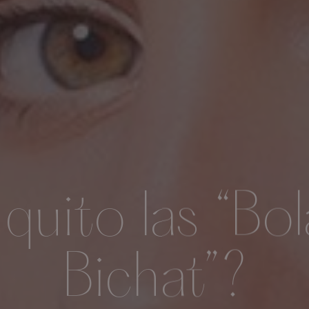
quito las “Bol
Bichat”?