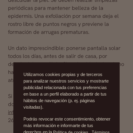
periódicas para mantener
belleza de la
epidermis. Una exfoliación por semana deja el
rostro libre de puntos negros y previene la
formación de arrugas prematuras.
Un dato imprescindible: ponerse pantalla solar
todos los días, antes de salir de casa, por
debajo del maquillaje. Si está nublado, lo mismo
habrá que protegerse ya que los rayos solares
Utilizamos cookies propias y de terceros
atraviesan las nubes.
para analizar nuestros servicios y mostrarte
publicidad relacionada con tus preferencias
en base a un perfil elaborado a partir de tus
Si quieres consultar con nuestro especialista el
hábitos de navegación (p. ej. páginas
doctor Vicente Beltán Martínez pide tu cita a
visitadas).
info@drfernandezblanco
o al teléfono 91 535
26 86
Podrás revocar este consentimiento, obtener
más información e informarte de tus
derechos en la
Política de cookies
.
Términos