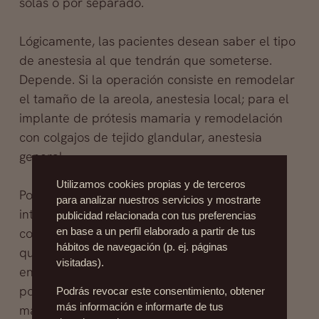
solas o por separado.
Lógicamente, las pacientes desean saber el tipo
de anestesia al que tendrán que someterse.
Depende. Si la operación consiste en remodelar
el tamaño de la areola, anestesia local; para el
implante de prótesis mamaria y remodelación
con colgajos de tejido glandular, anestesia
general.
Utilizamos cookies propias y de terceros
Por lo demás, ésta como todas las
para analizar nuestros servicios y mostrarte
intervenciones de cirugía plástica puede
publicidad relacionada con tus preferencias
cosechar resultados no deseados. Es posible
en base a un perfil elaborado a partir de tus
hábitos de navegación (p. ej. páginas
que la cicatriz tenga una evolución anormal,
visitadas).
engrosándose o retrayéndose; es también
posible que la paciente sufra dolores en las
Podrás revocar este consentimiento, obtener
más información e informarte de tus
mamas y alteraciones en la sensibilidad del