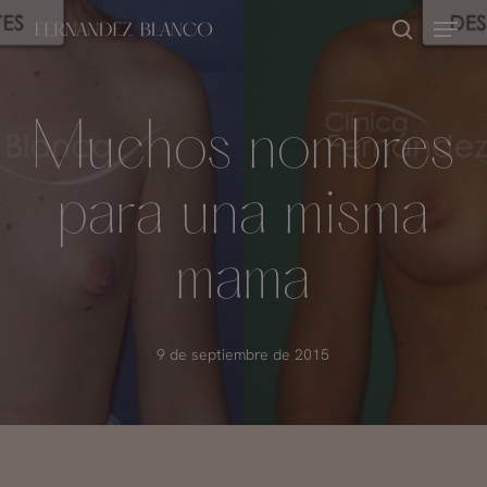
Skip
Menu
buscar
to
Close
main
Menu
content
Muchos nombres
para una misma
mama
9 de septiembre de 2015