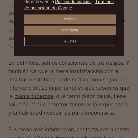
derechos en la
Política de cookies
.
Términos
pezón. Las intervenciones mamarias tienen
de privacidad de Google
complicaciones inherentes, y los implantes
Aceptar
mamarios, riesgos específicos (en concreto, tres:
la formación de pliegue o aspecto de ondas, la
Rechazar
contracción capsular y cápsula fibrosa, y la
Ajustes
ruptura y desinflado de los implantes).
En definitiva, somos conscientes de los riesgos. Y
también de que la mera insatisfacción con el
resultado estético puede motivar una segunda
intervención. Lo importante es que sabemos que
la
mama tuberosa
, que tanto dolor causa, tiene
solución. Y que nosotros tenemos la experiencia
y la habilidad necesarias para encontrarla.
Si deseas más información, contacta con nuestro
equipo de
Clínicas Fernández Blanco
, llama al