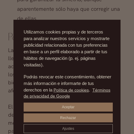
aparentemente sólo haya que corregir una
de ellas.
Utilizamos cookies propias y de terceros
Posoperatorio
para analizar nuestros servicios y mostrarte
publicidad relacionada con tus preferencias
La recuperación tras una cirugía de orejas es
en base a un perfil elaborado a partir de tus
llevadera y rápida; en términos generales, los
hábitos de navegación (p. ej. páginas
visitadas).
adultos pueden volver a su actividad normal a
los
cinco días,
y los
niños al colegio en siete
, si
Podrás revocar este consentimiento, obtener
bien deberán evitarse actividades que puedan
más información e informarte de tus
afectar a las orejas durante al menos un mes.
derechos en la
Política de cookies
.
Términos
de privacidad de Google
El vendaje se retira entre uno y tres días
Aceptar
después de la operación, y se recomienda una
Rechazar
medicación suave durante los primeros días
Ajustes
para aliviar el dolor.