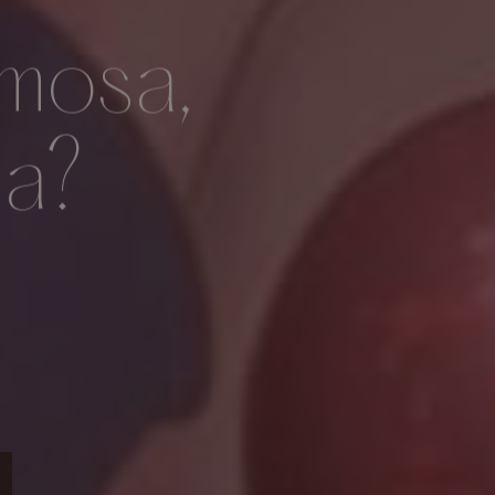
amosa,
sa?