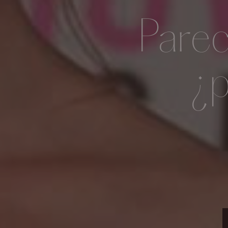
Parec
¿p