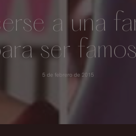
erse a una f
ara ser famo
5 de febrero de 2015