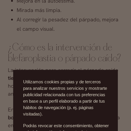
Mejora en la autoestima.
Mirada más limpia.
Al corregir la pesadez del párpado, mejora
el campo visual.
¿Cómo es la intervención de
blefaroplastia o párpado caído?
La intervención para corregir el párpado caído
tiene una duración de entre 45 minutos
y una
Utilizamos cookies propias y de terceros
hora y cuarto. Generalmente, se practica con
para analizar nuestros servicios y mostrarte
anestesia local y una sedación suave.
publicidad relacionada con tus preferencias
en base a un perfil elaborado a partir de tus
hábitos de navegación (p. ej. páginas
En el párpado superior
se retira la piel y las
visitadas).
bolsas
, mediante una incisión que queda oculta
en el pliegue,
inapreciable desde el primer
Podrás revocar este consentimiento, obtener