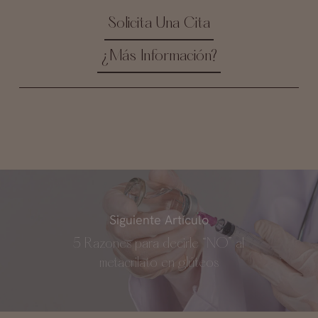
Solicita Una Cita
¿Más Información?
Siguiente Artículo
5 Razones para decirle “NO” al
metacrilato en glúteos