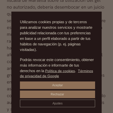
fiscalía de Marsella sobre la utilización del gel
no autorizado, debería desembocar en un juicio
que se celebraría antes de finales de año. La
segunda causa abierta a principios de diciembre
Utilizamos cookies propias y de terceros
es la de homicidio y heridas voluntarias, tras la
para analizar nuestros servicios y mostrarte
publicidad relacionada con tus preferencias
muerte de una paciente víctima de un linfoma
en base a un perfil elaborado a partir de tus
raro. La fiscalía de Marsella, que lleva el caso,
hábitos de navegación (p. ej. páginas
ha registrado ya cerca de 2.500 demandas de
visitadas).
afectadas. Se espera un largo recorrido judicial
Podrás revocar este consentimiento, obtener
con toda una serie de informes de expertos
más información e informarte de tus
antes de que se pueda celebrar un juicio. El
derechos en la
Política de cookies
.
Términos
grupo de trabajo francés al que las autoridades
de privacidad de Google
encargaron examinar los posibles riesgos
Aceptar
asociados con los implantes defectuosos
concluyó que la utilización del gel no autorizado
Rechazar
aumentaba el riesgo de rotura de estas prótesis
Ajustes
y suponía un riesgo de inflamación grave,