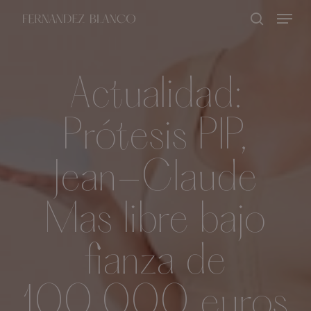
Skip
Menu
buscar
to
Close
main
Menu
content
Actualidad:
Prótesis PIP,
Jean-Claude
Mas libre bajo
fianza de
100.000 euros