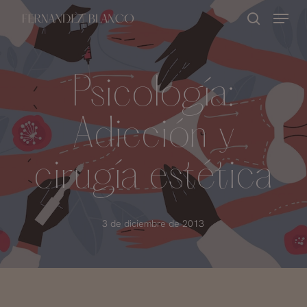
Skip
Menu
buscar
to
Close
main
Menu
content
Psicología:
Adicción y
cirugía estética
3 de diciembre de 2013