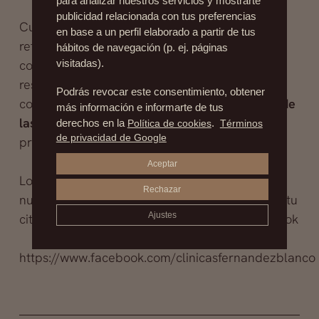
para analizar nuestros servicios y mostrarte
publicidad relacionada con tus preferencias
Cuando estas interesada en realizarte algún
en base a un perfil elaborado a partir de tus
retoque o cirugía estética, debes recurrir a la
hábitos de navegación (p. ej. páginas
consulta de un
cirujano
cualificado y
visitadas).
responsable, en nuestra clínica se realizan
Podrás revocar este consentimiento, obtener
continuamente
cirugías secundarias
o
cirugía de
más información e informarte de tus
las secuelas
para corregir excesos de cirugías
derechos en la
Política de cookies
.
Términos
de privacidad de Google
previas.
Aceptar
Los excesos son siempre malos, consulta con
Rechazar
nuestro experto el
Dr. Fernández Blanco
, pide tu
Ajustes
cita al 915 54 09 24 o entra en nuestro facebook
https://www.facebook.com/clinicasfernandezblanco