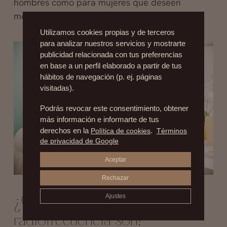
hombres como para mujeres que deseen
mejorar su aspecto sin cirugía.
Utilizamos cookies propias y de terceros
para analizar nuestros servicios y mostrarte
publicidad relacionada con tus preferencias
en base a un perfil elaborado a partir de tus
hábitos de navegación (p. ej. páginas
visitadas).
Podrás revocar este consentimiento, obtener
más información e informarte de tus
derechos en la
Política de cookies
.
Términos
de privacidad de Google
Aceptar
Rechazar
Ajustes
¿Cuántas sesiones son de
radiofrecuencia son?