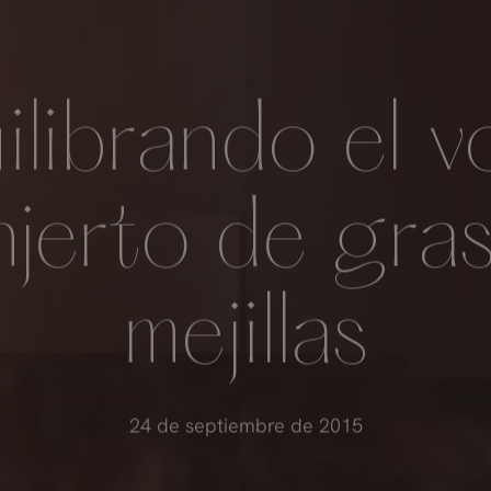
librando el 
injerto de gra
mejillas
24 de septiembre de 2015