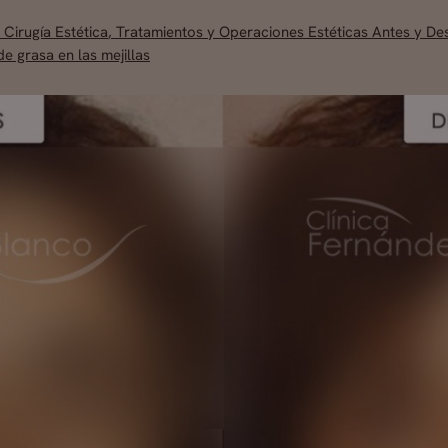
,
Cirugía Estética
,
Tratamientos y Operaciones Estéticas Antes y De
de grasa en las mejillas