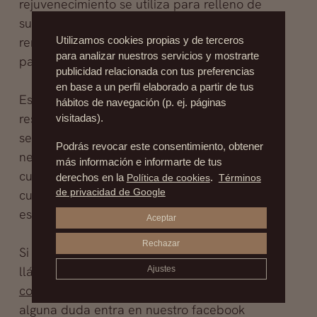
rejuvenecimiento se utiliza para relleno de
surcos, depresiones, aumento de pómulos,
remodelado del contorno facial, y en general
Utilizamos cookies propias y de terceros
para analizar nuestros servicios y mostrarte
para pequeños retoques.
publicidad relacionada con tus preferencias
en base a un perfil elaborado a partir de tus
Esta práctica médica es muy eficaz, con
hábitos de navegación (p. ej. páginas
resultados excelentes, se realiza en una solo
visitadas).
sesión y el paciente no deja de trabajar ni
Podrás revocar este consentimiento, obtener
necesita tiempo de recuperación en casa. Los
más información e informarte de tus
cuidados posteriores son los habituales para
derechos en la
Política de cookies
.
Términos
de privacidad de Google
cualquier procedimiento y el médico
especialista será quien lo indique.
Aceptar
Rechazar
Si deseas pedir tu cita con nuestro experto,
llámanos al 91 554 09 24/ 91 535 26 86 o a
Ajustes
contacto@drfernandezblanco.com
, tienes
alguna duda entra en nuestro facebook