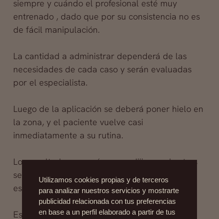
siempre y cuándo el profesional esté muy
entrenado , dado que por su consistencia no es
de fácil manipulación.
La cantidad a administrar dependerá de las
necesidades de cada caso y serán evaluadas
por el especialista.
Luego de la aplicación se deberá poner hielo en
la zona, y el paciente vuelve casi
inmediatamente a su rutina.
Los resultados se verán como dijimos a las tres
semanas, y se evaluará como está la arruga, si
Utilizamos cookies propias y de terceros
es necesario una nueva aplicación.
para analizar nuestros servicios y mostrarte
publicidad relacionada con tus preferencias
en base a un perfil elaborado a partir de tus
Este producto se utiliza para corregir arrugas