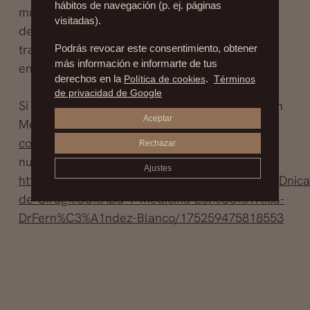
hábitos de navegación (p. ej. páginas
muy marcadas, y profundas, surcos y
visitadas).
depresiones faciales, debe reiniciarse el
tratamiento al año y medio o dos años, ya que
Podrás revocar este consentimiento, obtener
más información e informarte de tus
en ese período se reabsorvió completamente.
derechos en la
Política de cookies
.
Términos
de privacidad de Google
Si quieres consultar con nuestro especialista en
Aceptar
Medicina Estética, escríbenos a
contacto@drfernandezblanco.com
o entra en
Rechazar
nuestro Facebook y deja tu consulta
Ajustes
https://www.facebook.com/#!/pages/Cl%C3%ADnica
de-Cirug%C3%ADa-Y-Medicina-Est%C3%A9tica-
DrFern%C3%A1ndez-Blanco/175259475818553