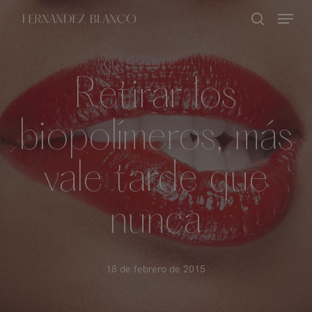
Skip
Menu
buscar
to
Close
main
Menu
content
Retirar los
biopolímeros, más
vale tarde que
nunca
18 de febrero de 2015