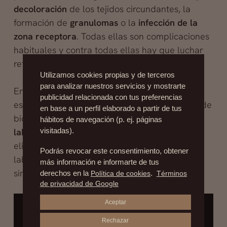
decoloración
de los tejidos circundantes, la
formación de
granulomas
o la
infección de la
zona receptora
. Todas ellas son complicaciones
habituales y contra todas ellas hay que luchar
retirando los biopolímeros en cuestión.
Utilizamos cookies propias y de terceros
para analizar nuestros servicios y mostrarte
En nuestras clínicas lo sabemos bien, somos
publicidad relacionada con tus preferencias
especialistas en intervenciones de extracción de
en base a un perfil elaborado a partir de tus
biopolímeros como la
cirugía secundaria de
hábitos de navegación (p. ej. páginas
labios
o
queiloplastia secundaria
, que permite
visitadas).
eliminar deformaciones o anomalías en los
Podrás revocar este consentimiento, obtener
labios provocadas por un exceso de material
más información e informarte de tus
sintético.
derechos en la
Política de cookies
.
Términos
de privacidad de Google
Aceptar
Rechazar