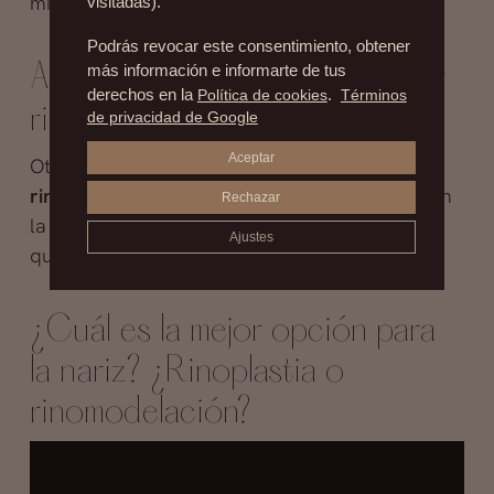
misma clínica.
visitadas).
Podrás revocar este consentimiento, obtener
Anestesia en rinomodelación y
más información e informarte de tus
derechos en la
Política de cookies
.
Términos
rinoplastia
de privacidad de Google
Aceptar
Otro aspecto destacable es que en la
rinomodelación
se emplea
anestesia local
y en
Rechazar
la
rinoplastia
se emplea anestesia general, ya
Ajustes
que es una operación en toda regla.
¿Cuál es la mejor opción para
la nariz? ¿Rinoplastia o
rinomodelación?