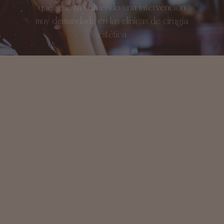
qué se está volviendo una intervención
muy demandada en las clínicas de cirugía
estética