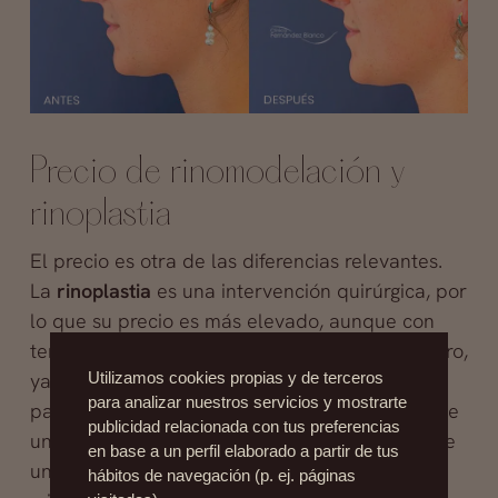
Precio de rinomodelación y
rinoplastia
El precio es otra de las diferencias relevantes.
La
rinoplastia
es una intervención quirúrgica, por
lo que su precio es más elevado, aunque con
temas médicos nunca conviene buscar el ahorro,
ya que puede ocurrir todo lo contrario. Por su
Utilizamos cookies propias y de terceros
para analizar nuestros servicios y mostrarte
parte, la
rinomodelación ácido hialurónico
tiene
publicidad relacionada con tus preferencias
un coste más asequible, puesto que se trata de
en base a un perfil elaborado a partir de tus
un tratamiento estético que se practica en la
hábitos de navegación (p. ej. páginas