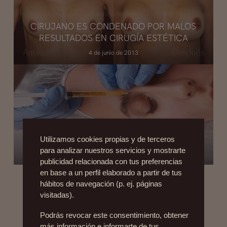
CIRUJANO ES CONDENADO POR MALOS
RESULTADOS EN CIRUGÍA ESTÉTICA
4 de junio de 2013
ESTUDIO: BIO-ALCAMID Y SUS
COMPLICACIONES
Utilizamos cookies propias y de terceros
para analizar nuestros servicios y mostrarte
20 de noviembre de 2012
publicidad relacionada con tus preferencias
en base a un perfil elaborado a partir de tus
hábitos de navegación (p. ej. páginas
visitadas).
Podrás revocar este consentimiento, obtener
más información e informarte de tus