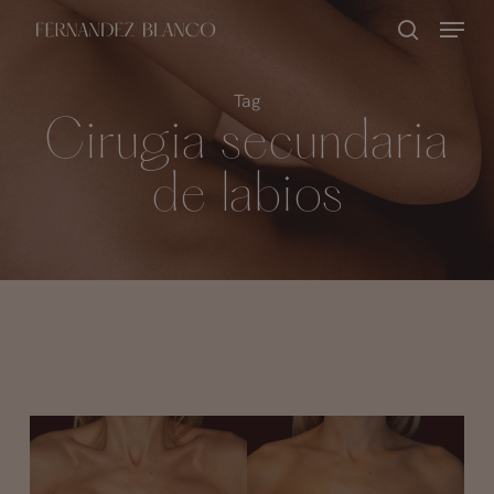
Skip
Menu
buscar
to
Close
main
Tag
Menu
content
Cirugia secundaria
de labios