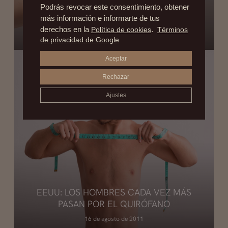
Podrás revocar este consentimiento, obtener
NORMA STITZ, LAS MAMAS MAS GRANDES
más información e informarte de tus
DEL MUNDO, SIN CIRUGÍA ESTÉTICA
derechos en la
Política de cookies
.
Términos
16 de abril de 2013
de privacidad de Google
Aceptar
Rechazar
Ajustes
EEUU: LOS HOMBRES CADA VEZ MÁS
PASAN POR EL QUIRÓFANO
16 de agosto de 2011