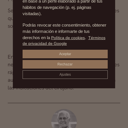
en base a un perfil elaborado a partir de tus
hábitos de navegación (p. ej. páginas
Se realiza en menor medida, pero hay pacientes
visitadas).
que por razones culturales o sociales, lo
solicitan
Podrás revocar este consentimiento, obtener
más información e informarte de tus
derechos en la
Política de cookies
.
Términos
de privacidad de Google
Aceptar
En cualquiera de las intervenciones no es
necesaria la hospitalización y la recuperación es
Rechazar
rápida. Las molestias pueden ser persistentes,
Ajustes
aunque se reducen gracias a la medicación y a
las indicaciones del cirujano.