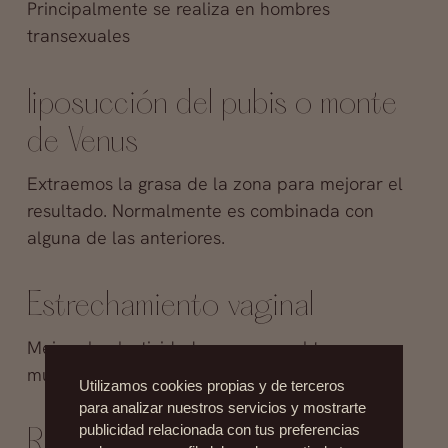
Principalmente se realiza en hombres
transexuales
liposucción del pubis
o monte
de Venus
Extraemos la grasa de la zona para mejorar el
resultado. Normalmente es combinada con
alguna de las anteriores.
Estrechamiento vaginal
Mejora la elasticidad y recupera el tono
muscular, normalmente tras el parto
Utilizamos cookies propias y de terceros
para analizar nuestros servicios y mostrarte
publicidad relacionada con tus preferencias
Reconstrucción de himen