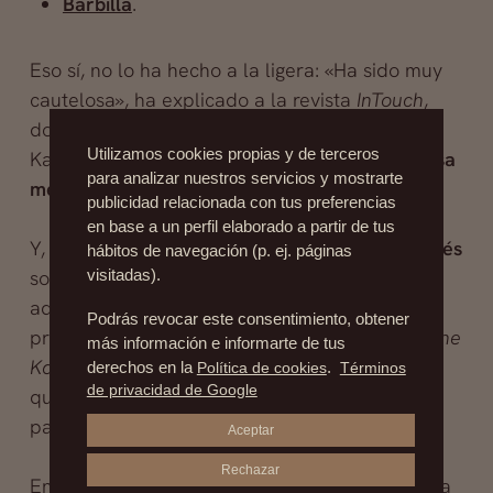
Barbilla
.
Eso sí, no lo ha hecho a la ligera: «Ha sido muy
cautelosa», ha explicado a la revista
InTouch
,
donde constata que la pequeña de las
Utilizamos cookies propias y de terceros
Kardashian
«ha experimentado una maravillosa
para analizar nuestros servicios y mostrarte
metamorfosis en los últimos dos años»
.
publicidad relacionada con tus preferencias
en base a un perfil elaborado a partir de tus
Y, en efecto, las imágenes del
antes y el después
hábitos de navegación (p. ej. páginas
son espectaculares. Poco queda ya de aquella
visitadas).
adolescente que se asomó tímidamente al
Podrás revocar este consentimiento, obtener
programa de telerrealidad
Keeping Up With The
más información e informarte de tus
Kardashians
, una chica como tantas otras a la
derechos en la
Política de cookies
.
Términos
de privacidad de Google
que algunos pronto empezaron a llamar «el
patito feo».
Aceptar
Rechazar
En este cuento, el patito también se transforma