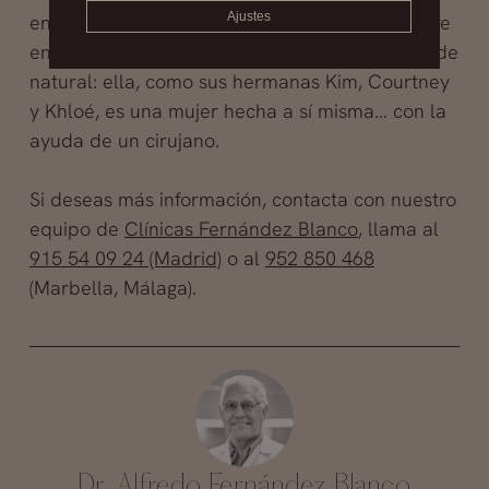
Ajustes
en cisne, sólo que, a diferencia de lo que ocurre
en el cuento, aquí la metamorfosis tiene poco de
natural: ella, como sus hermanas Kim, Courtney
y Khloé, es una mujer hecha a sí misma… con la
ayuda de un cirujano.
Si deseas más información, contacta con nuestro
equipo de
Clínicas Fernández Blanco
, llama al
915 54 09 24 (Madrid)
o al
952 850 468
(Marbella, Málaga).
Dr. Alfredo Fernández Blanco