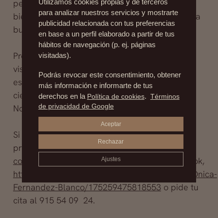
personas interesadas y preocupadas por tu
Utilizamos cookies propias y de terceros
para analizar nuestros servicios y mostrarte
bienestar general. Nuestro lema es siempre una
publicidad relacionada con tus preferencias
buena sonrisa y dar lo mejor a los pacientes.
en base a un perfil elaborado a partir de tus
hábitos de navegación (p. ej. páginas
Prepárate para recibir el verano y ven a
visitadas).
visitarnos, todos los nuevos tratamientos te
Podrás revocar este consentimiento, obtener
esperan; faciales y corporales, probados
más información e informarte de tus
científicamente con resultados excepcionales.
derechos en la
Política de cookies
.
Términos
de privacidad de Google
No te los puedes perder.
Aceptar
Si quieres consultar con nuestro equipo de
Rechazar
profesionales escríbenos a
contacto@drfernandezblanco.com
o a facebook,
Ajustes
http://www.facebook.com/#!/pages/Cl%C3%ADnica-
Fernandez-Blanco/175259475818553
o pide tu
cita al 915 54 09 24.