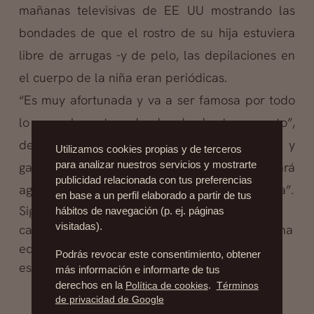
mañanas televisivas de EE UU mostrando las
bondades de que el rostro de su hija estuviera
libre de arrugas -y de pelo, las depilaciones en
el cuerpo de la niña eran periódicas.
“Es muy afortunada y va a ser famosa por todo
lo que le estoy dando desde tan pronto”,
declaró la madre. “Cuando sea una estrella y
Utilizamos cookies propias y de terceros
para analizar nuestros servicios y mostrarte
gane muchos millones siempre estará
publicidad relacionada con tus preferencias
agradecida a su madre por lo que hizo por ella”.
en base a un perfil elaborado a partir de tus
Siguen las discusiones en torno a este y oros
hábitos de navegación (p. ej. páginas
visitadas).
casos, y cada vez son más jóvenes y a temprana
edad, las niñas que quieren y piden cirugías
Podrás revocar este consentimiento, obtener
estéticas en EE.UU.
más información e informarte de tus
derechos en la
Política de cookies
.
Términos
de privacidad de Google