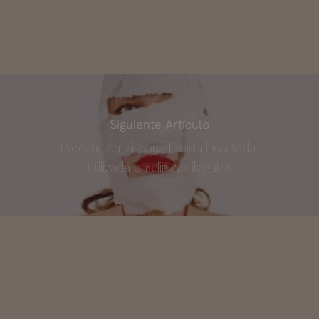
Siguiente Artículo
Precaución: silicona líquida inyectada,
utilizada en clínicas ilegales