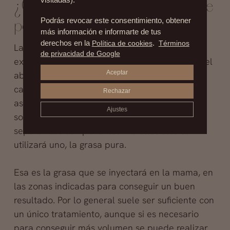
visitadas).
¿Cómo se hace un aumento de
Podrás revocar este consentimiento, obtener
pecho con grasa?
más información e informarte de tus
derechos en la
Política de cookies
.
Términos
La
técnica
no es complicada. Consiste en
de privacidad de Google
extraer grasa de la paciente, especialmente del
Aceptar
abdomen, de la cara interna de los muslos,
cartucheras o incluso papada. Esa grasa es
Rechazar
aspirada con una pequeña jeringuilla y luego
Ajustes
sometida a un proceso de centrifugado para
separar sus componentes. De ellos solo se
utilizará uno, la grasa pura.
Esa es la grasa que se inyectará en la mama, en
las zonas indicadas para conseguir un buen
resultado. Por lo general suele ser suficiente con
un único tratamiento, aunque si es necesario
para conseguir más volumen se puede realizar