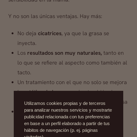
Y no son las únicas ventajas. Hay más:
No deja
cicatrices
, ya que la grasa se
inyecta.
Los
resultados son muy naturales,
tanto en
lo que se refiere al aspecto como también al
tacto.
Un tratamiento con el que no solo se mejora
la
estética de la mama
, sino también de
aquellas zonas de las que se extrae la grasa
Utilizamos cookies propias y de terceros
para analizar nuestros servicios y mostrarte
Rápido
, sin postoperatorio y en absoluto
publicidad relacionada con tus preferencias
doloroso.
en base a un perfil elaborado a partir de tus
hábitos de navegación (p. ej. páginas