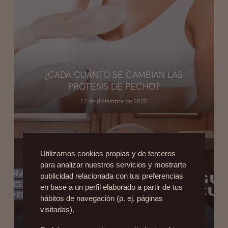
¿CADA CUÁNTO SE CAMBIAN LAS
PRÓTESIS DE PECHO?
17 de diciembre de 2020
Utilizamos cookies propias y de terceros
para analizar nuestros servicios y mostrarte
publicidad relacionada con tus preferencias
en base a un perfil elaborado a partir de tus
LINFOMA EN LA PRÓTESIS DE MAMA: ¿QUÉ
hábitos de navegación (p. ej. páginas
TAN COMÚN ES ESTA ENFERMEDAD
visitadas).
LUEGO DE UN AUMENTO DE PECHO?