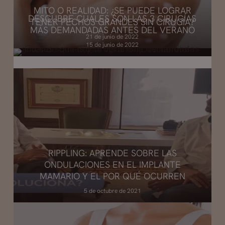
MITO O REALIDAD: ¿SE PUEDE LOGRAR
DESCUBRE CUÁLES SON LAS 3 CIRUGÍAS
TENER PECHOS GRANDES SIN CIRUGÍA?
MÁS DEMANDADAS ANTES DEL VERANO
21 de junio de 2022
15 de junio de 2022
RIPPLING: APRENDE SOBRE LAS
ONDULACIONES EN EL IMPLANTE
MAMARIO Y EL POR QUÉ OCURREN
5 de octubre de 2021