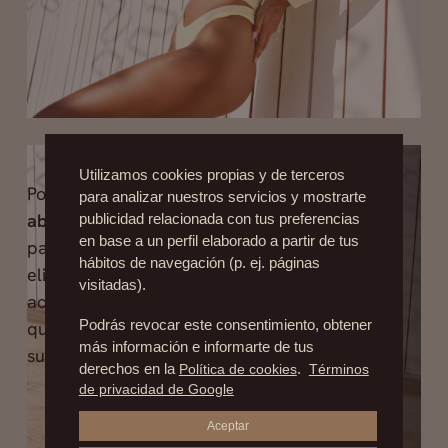
Utilizamos cookies propias y de terceros
Por último, cerrando el top 3, está la
para analizar nuestros servicios y mostrarte
abdominoplastia
. Esta intervención es idónea
publicidad relacionada con tus preferencias
en base a un perfil elaborado a partir de tus
para lucir un cuerpo 10 en verano, ya que
hábitos de navegación (p. ej. páginas
elimina la piel sobrante del vientre que puede
visitadas).
acumularse tras una gran pérdida de peso y
Podrás revocar este consentimiento, obtener
que le confiere un aspecto abultado, algo que
más información e informarte de tus
sucede comúnmente después del embarazo.
derechos en la
Política de cookies
.
Términos
de privacidad de Google
Aceptar
Ver Cirugía