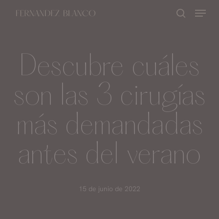
Skip
Menu
buscar
to
Close
main
Menu
content
Descubre cuáles
son las 3 cirugías
más demandadas
antes del verano
15 de junio de 2022