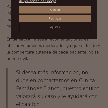
de privacidad de Google
Podemos realizar un
lipofilling
, es decir, un
Aceptar
injerto de grasa en la zona para poder dar
mayor cobertura cutánea t asi, evitar que se
Rechazar
marquen las ondulaciones.
Ajustes
En definitiva
, nuestra recomendaciones es
utilizar volúmenes moderados ya que el tejido y
la combertura cutánea de cada paciente, no se
puede evitar.
Si desea más informacion, no
dude en contactarnos en
Clinica
Fernández Blanco
, nuestro equipo
valorará su caso y le ayudará con
el cambio.