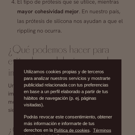
El tipo de prótesis que se utilice, mientras
mayor cohesividad mejor
. En nuestro país,
las prótesis de silicona nos ayudan a que el
rippling no ocurra.
¿Qué podemos hacer para
evitar las ondulaciones en los
implantes de mamas?
Utilizamos cookies propias y de terceros
para analizar nuestros servicios y mostrarte
Una de nuestras
recomendaciones
es poner
publicidad relacionada con tus preferencias
en base a un perfil elaborado a partir de tus
implantes con un volumen pequeño o
hábitos de navegación (p. ej. páginas
moderado. Las prótesis de grandes volumenes
visitadas).
siempre dan muchos más problemas.
Podrás revocar este consentimiento, obtener
más información e informarte de tus
¿Cómo lo solucionamos?
derechos en la
Política de cookies
.
Términos