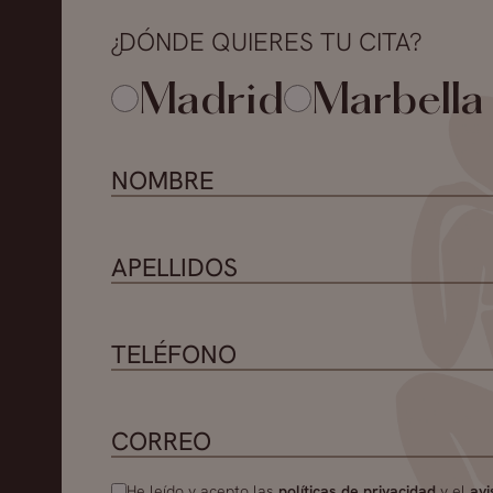
¿DÓNDE QUIERES TU CITA?
Madrid
Marbella
He leído y acepto las
políticas de privacidad
y el
avi