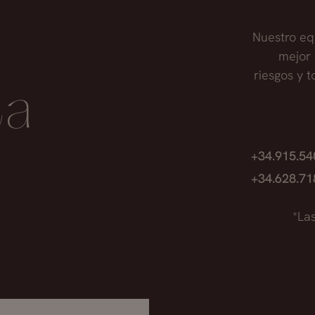
Nuestro eq
mejor 
riesgos y 
ta
+34.915.5
+34.628.7
*La