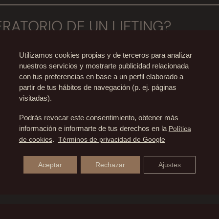
arios para mantener un lifting como estar hidratado, pr
RATORIO DE UN LIFTING?
egar a durar hasta 15 años.
e lifting no son dolorosas, refiriéndo a los pacientes ún
Utilizamos cookies propias y de terceros para analizar
RACIÓN NECESITA UN LIFTING 
nuestros servicios y mostrarte publicidad relacionada
con tus preferencias en base a un perfil elaborado a
partir de tus hábitos de navegación (p. ej. páginas
 rápido, porque en dos semanas la paciente prácticamen
visitadas).
NO?
Podrás revocar este consentimiento, obtener más
información e informarte de tus derechos en la
Política
iales con técnicas mal realizadas como podría ser el cas
de cookies
.
Términos de privacidad de Google
TRE FACETITE Y NECKTITE?
, concretamente en el lóbulo de la oreja, donde el lób
Aceptar
Rechazar
Ajustes
tite está en el lugar de aplicación, mientras el Facetite s
disminuir la grasa localizada en el área de la papada.