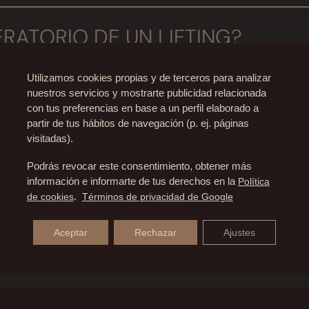
arios para mantener un lifting como estar hidratado, pr
RATORIO DE UN LIFTING?
egar a durar hasta 15 años.
e lifting no son dolorosas, refiriéndo a los pacientes ún
Utilizamos cookies propias y de terceros para analizar
RACIÓN NECESITA UN LIFTING 
nuestros servicios y mostrarte publicidad relacionada
con tus preferencias en base a un perfil elaborado a
partir de tus hábitos de navegación (p. ej. páginas
 rápido, porque en dos semanas la paciente prácticamen
visitadas).
NO?
Podrás revocar este consentimiento, obtener más
información e informarte de tus derechos en la
Política
iales con técnicas mal realizadas como podría ser el cas
de cookies
.
Términos de privacidad de Google
TRE FACETITE Y NECKTITE?
, concretamente en el lóbulo de la oreja, donde el lób
Aceptar
Rechazar
Ajustes
tite está en el lugar de aplicación, mientras el Facetite s
disminuir la grasa localizada en el área de la papada.