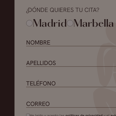
¿DÓNDE QUIERES TU CITA?
Madrid
Marbella
He leído y acepto las
políticas de privacidad
y el
avi