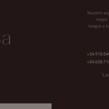
Nuestro eq
mejor 
riesgos y 
ta
+34.915.5
+34.628.7
*La