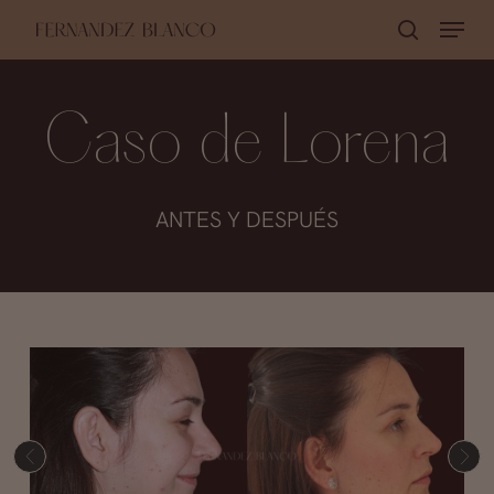
Skip
Menu
buscar
to
Close
main
Menu
content
Caso de Lorena
ANTES Y DESPUÉS