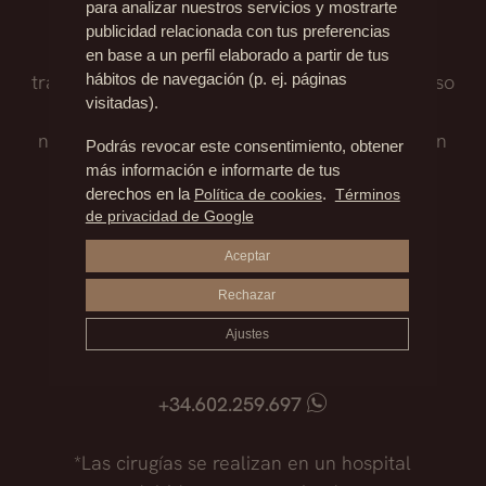
para analizar nuestros servicios y mostrarte
publicidad relacionada con tus preferencias
Nuestro equipo médico te asesora sobre el
en base a un perfil elaborado a partir de tus
tratamiento que mejor se adapte a ti, el proceso
hábitos de navegación (p. ej. páginas
visitadas).
quirúrgico, los posibles riesgos y todo lo que
necesitas saber antes de afrontar una decisión
Podrás revocar este consentimiento, obtener
tan importante.
más información e informarte de tus
derechos en la
Política de cookies
.
Términos
de privacidad de Google
Madrid
Aceptar
+34.915.540.924
Rechazar
+34.628.718.250
Marbella
Ajustes
+34.952.850.468
+34.602.259.697
*Las cirugías se realizan en un hospital