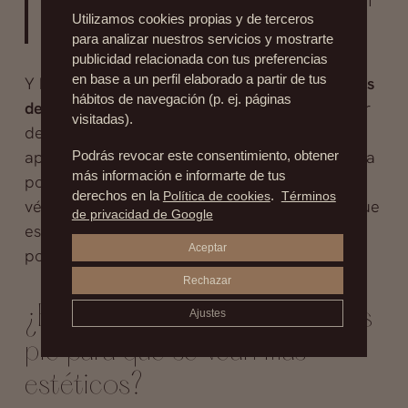
Utilizamos cookies propias y de terceros
queda allí alguna otra doncella…
para analizar nuestros servicios y mostrarte
publicidad relacionada con tus preferencias
en base a un perfil elaborado a partir de tus
Y hay mujeres, muchas, que se hacen
implantes
hábitos de navegación (p. ej. páginas
de grasa en la planta de los pies
para disponer
visitadas).
de una especie de almohadillas, un mejor
apoyo, e incluso llegan a quitarse un dedo para
Podrás revocar este consentimiento, obtener
más información e informarte de tus
poder lucir zapatos de moda con tacones de
derechos en la
Política de cookies
.
Términos
vértigo como los Christian Louboutin. De ahí que
de privacidad de Google
este tipo de intervenciones se conozcan
Aceptar
popularmente como “Loub Jobs”.
Rechazar
¿Es recomendable operarse los
Ajustes
pie para que se vean más
estéticos?