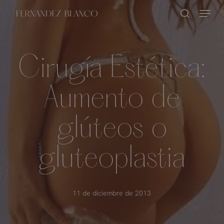
Skip
Menu
buscar
to
Close
main
Menu
content
Cirugía Estética:
Aumento de
glúteos o
gluteoplastia
11 de diciembre de 2013