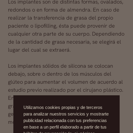
Los implantes son de distintas formas, ovalados,
redondos o en forma de almendra. En caso de
realizar la transferencia de grasa del propio
paciente o lipofilling, ésta puede provenir de
cualquier otra parte de su cuerpo. Dependiendo
de la cantidad de grasa necesaria, se elegirá el
lugar del cual se extraerá.
Los implantes sólidos de silicona se colocan
debajo, sobre o dentro de los músculos del
glúteo para aumentar el volumen de acuerdo al
estudio previo realizado por el cirujano plástico.
En el
tratamiento
de aumento de glúteos con
grasa propia se extrae de la zona abdominal
Utilizamos cookies propias y de terceros
generalmente, se procesa y se inyecta,
para analizar nuestros servicios y mostrarte
publicidad relacionada con tus preferencias
moldeando la zona.
en base a un perfil elaborado a partir de tus