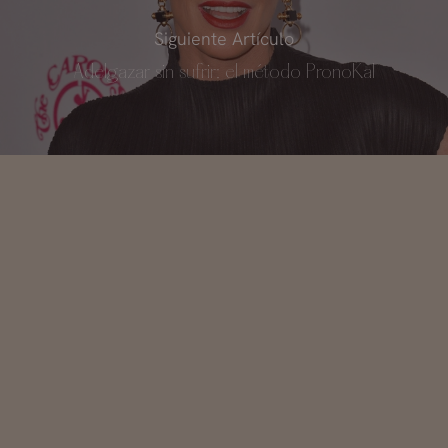
Siguiente Artículo
Adelgazar sin sufrir: el método PronoKal