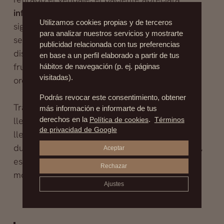
inflamación
en sus orejas, que remitirá en los
Utilizamos cookies propias y de terceros
siguientes días. Es importante que el paciente
para analizar nuestros servicios y mostrarte
sea consciente de que esta inflamación va a
publicidad relacionada con tus preferencias
disminuir, para que no vea sus expectativas
en base a un perfil elaborado a partir de tus
frustradas respecto al nuevo aspecto de sus
hábitos de navegación (p. ej. páginas
visitadas).
orejas.
Podrás revocar este consentimiento, obtener
Tras la retirada del vendaje, el paciente podrá
más información e informarte de tus
llevar una vida normal, si bien es cierto que, si
derechos en la
Política de cookies
.
Términos
de privacidad de Google
lleva gafas, no es recomendable que las use
durante el periodo postoperatorio. De hacerlo,
Aceptar
estaría infligiendo presión sobre la zona en un
Rechazar
momento muy delicado.
Ajustes