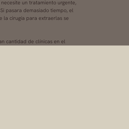
 necesite un tratamiento urgente,
 Si pasara demasiado tiempo, el
 la cirugía para extraerlas se
an cantidad de clínicas en el
 y han traído numerosos
a un
cirujano experto
en cambio
e acordó un volumen con su
 que unas prótesis demasiado
 como deformaciones o el
irugía secundaria. Igualmente, es
úrgico de cambio de prótesis.