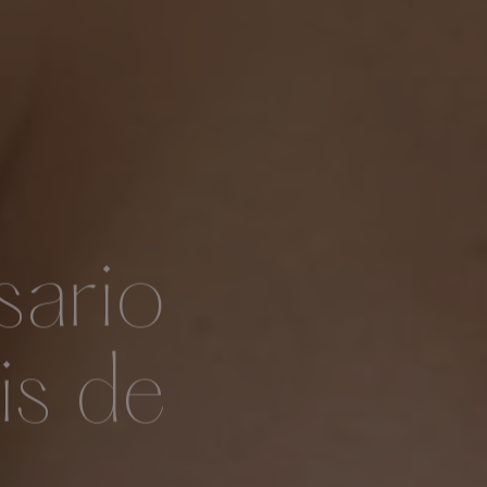
sario
is de