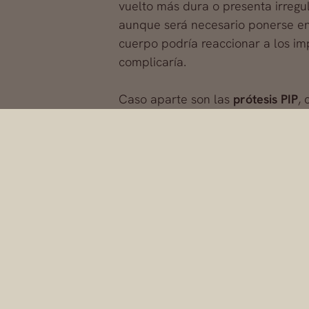
vuelto más dura o presenta irregul
aunque será necesario ponerse 
cuerpo podría reaccionar a los im
complicaría.
Caso aparte son las
prótesis PIP
,
pasado. Estas prótesis han demos
problemas a muchas mujeres. Por 
de prótesis mamarias que las ext
Por último, es posible que exista 
cirujano, ahora desee
reducir el 
grandes respecto a las caracterís
achatamiento del pezón. Para camb
posible
aumentar el volumen de l