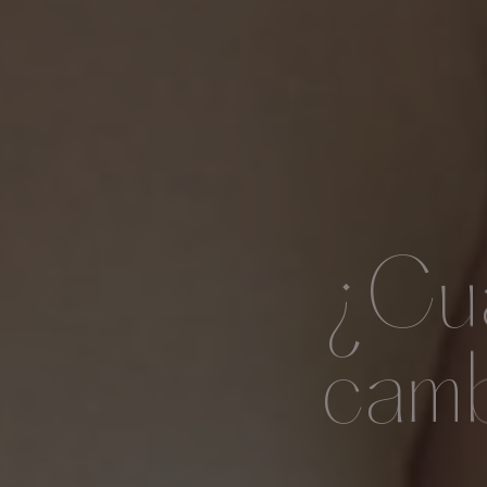
¿Cuá
camb