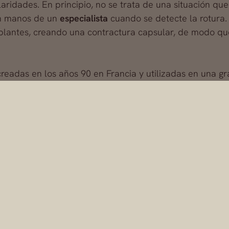
aridades. En principio, no se trata de una situación que
en manos de un
especialista
cuando se detecte la rotura.
plantes, creando una contractura capsular, de modo que
 creadas en los años 90 en Francia y utilizadas en una gr
trado tener un índice de rotura mucho mayor que otras
tanto, se recomienda a quienes las lleven que acudan 
irpe, reemplazándolas por un implante más seguro.
un
cambio de opinión
y que la paciente que inicialment
volumen de sus prótesis de mama
. Es importante saber
ticas físicas de la paciente pueden acarrear problemas
iar este volumen exagerado, se puede recurrir a una c
as prótesis mamarias
a través de un procedimiento quir