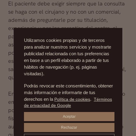
El paciente debe exigir siempre que la consulta
se haga con el cirujano y no con un comercial,
además de preguntarle por su titulación,
experiencia y por las garantías del centro, el
paciente debe explicar sus deseos y
Utilizamos cookies propias y de terceros
aspiraciones y el cirujano debe aclararle las
para analizar nuestros servicios y mostrarte
posibilidades reales, sin alimentar falsas
publicidad relacionada con tus preferencias
esperanzas. Si, a pesar de todo, no está
en base a un perfil elaborado a partir de tus
hábitos de navegación (p. ej. páginas
satisfecha o no tiene feeling con ese profesional,
visitadas).
que acuda a otro.
Podrás revocar este consentimiento, obtener
En todas las cirugías estéticas existe el conflicto
más información e informarte de tus
derechos en la
Política de cookies
.
Términos
emocional, la relación entre expectativas y
de privacidad de Google
posibilidades reales. En su deseo de mejorar
Aceptar
físicamente o solucionar conflictos de
autoimagen, algunas pacientes sobrevaloran lo
Rechazar
que puede ofrecerles la cirugía e idealizan los