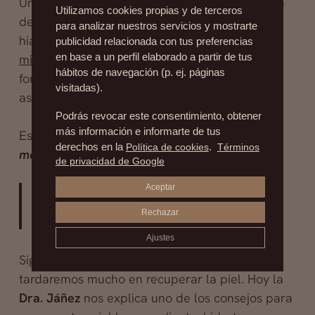
Uno de los tratamientos más eficaces contra la
Utilizamos cookies propias y de terceros
deshidratación facial es el ácido
para analizar nuestros servicios y mostrarte
hialurónico.Este, aplicado en la piel mediante
publicidad relacionada con tus preferencias
microinyecciones
, hidrata y recupera la piel de
en base a un perfil elaborado a partir de tus
hábitos de navegación (p. ej. páginas
forma rápida y eficaz, dándole un mejor
visitadas).
aspecto.
Podrás revocar este consentimiento, obtener
más información e informarte de tus
Este tratamiento se debe realiza cada
seis
derechos en la
Política de cookies
.
Términos
meses.
de privacidad de Google
Aceptar
Cada piel es distinta, un buen
asesoramiento es la clave.
Rechazar
Ajustes
Siguiendo los consejos adecuados, no
tardaremos mucho en recuperar la piel. Hoy la
Dra. Jáñez
nos explica uno de los consejos para