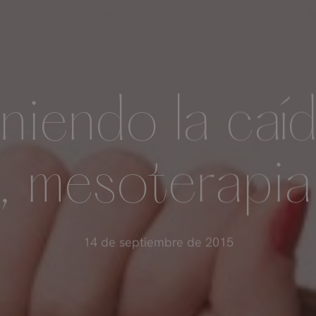
niendo la caíd
, mesoterapia
14 de septiembre de 2015