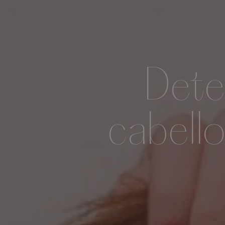
Dete
cabello