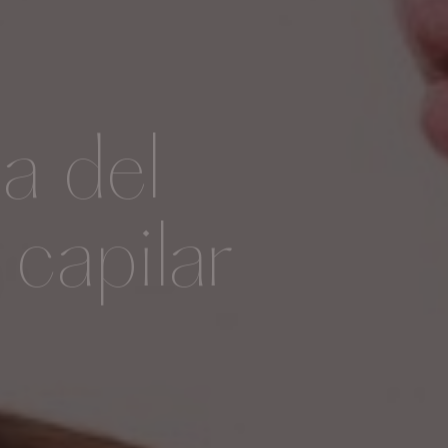
a del
 capilar