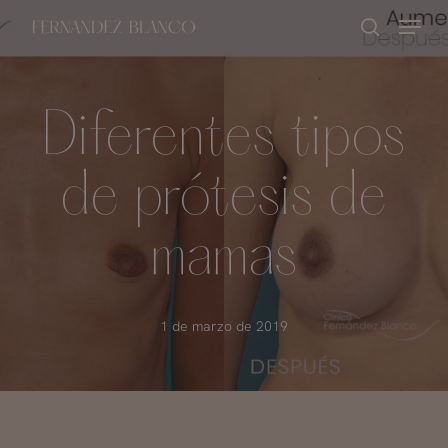
Skip
Menu
buscar
to
Close
main
Menu
content
Diferentes tipos
de prótesis de
mamas
1 de marzo de 2019