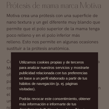
Prótesis de mama marca Motiva
Motiva crea una prótesis con una superficie de
nano textura y un gel diferente muy blando que
permite que el polo superior de la mama tenga
poco relleno y en el polo inferior más
relleno. Esto nos permite en algunas ocasiones
sustituir a la prótesis anatómica.
Como ventaja principal de la prótesis de marca
Utilizamos cookies propias y de terceros
Motiva es la capacidad de movimiento que
para analizar nuestros servicios y mostrarte
publicidad relacionada con tus preferencias
ofrece al pecho. Por ejemplo, cuando la
en base a un perfil elaborado a partir de tus
paciente se acuesta, esta prótesis desplaza su
hábitos de navegación (p. ej. páginas
contenido de manera lateral dando volumen en
visitadas).
el lado externo de la mama, como ocurriría en
Podrás revocar este consentimiento, obtener
un pecho natural. Es importante que la mama
más información e informarte de tus
no se quede quita, sobretodo cuando la mujer