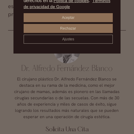
derechos en la
Política de cookies
.
Términos
esta tumbada puesto que estaría “poniendo a
de privacidad de Google
prueba la gravedad”.
Aceptar
Rechazar
Ajustes
Dr. Alfredo Fernández Blanco
El cirujano plástico Dr. Alfredo Fernández Blanco se
destaca en su rama de la medicina, como el mejor
cirujano de mamas, además es pionero en las llamadas
cirugías secundarias o de las secuelas. Con más de 30
años de experiencia y miles de casos de éxito, sigue
logrando los resultados más naturales que se pueden
esperar en una operación de cirugía estética.
Solicita Una Cita