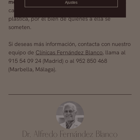
médico han de actuar de manera responsable
,
Ajustes
cada uno en su papel. Por el bien de la cirugía
plástica, por el bien de quienes a ella se
someten.
Si deseas más información, contacta con nuestro
equipo de
Clínicas Fernández Blanco
, llama al
915 54 09 24 (Madrid) o al 952 850 468
(Marbella, Málaga).
Dr. Alfredo Fernández Blanco