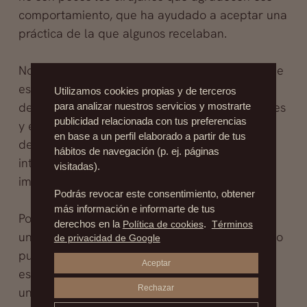
comportamiento, que ha ayudado a aceptar una
práctica de la que algunos recelaban.
No obstante, conviene ser cautos. Porque desde
estas páginas hemos insistido en la necesidad
Utilizamos cookies propias y de terceros
de aproximarse a la cirugía estética con razones
para analizar nuestros servicios y mostrarte
publicidad relacionada con tus preferencias
y expectativas adecuadas, en la conveniencia
en base a un perfil elaborado a partir de tus
de no perder nunca de vista que hablamos de
hábitos de navegación (p. ej. páginas
intervenciones quirúrgicas, en la radical
visitadas).
importancia de no frivolizar.
Podrás revocar este consentimiento, obtener
más información e informarte de tus
Por eso, bienvenida sea la popularización de
derechos en la
Política de cookies
.
Términos
una especialidad médica que tanto y tan bueno
de privacidad de Google
puede hacer por personas con problemas
Aceptar
estéticos y más que estéticos. Pero digámoslo
Rechazar
una vez más, y no será la última:
paciente y