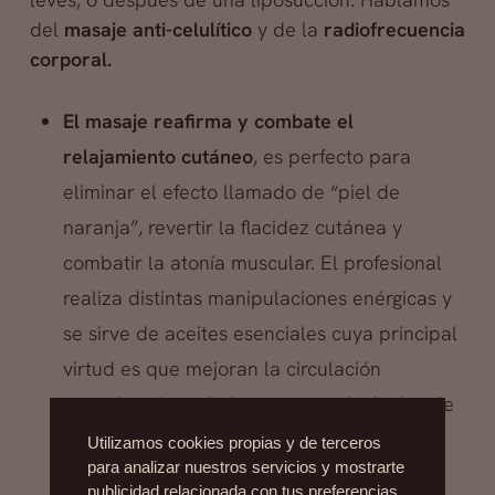
del
masaje anti-celulítico
y de la
radiofrecuencia
corporal.
El masaje reafirma y combate el
relajamiento cutáneo
, es perfecto para
eliminar el efecto llamado de “piel de
naranja”, revertir la flacidez cutánea y
combatir la atonía muscular. El profesional
realiza distintas manipulaciones enérgicas y
se sirve de aceites esenciales cuya principal
virtud es que mejoran la circulación
sanguínea (una de las causas principales de
la celulitis), y proporcionan una evidente
Utilizamos cookies propias y de terceros
para analizar nuestros servicios y mostrarte
mejoría en la calidad de la piel.
publicidad relacionada con tus preferencias