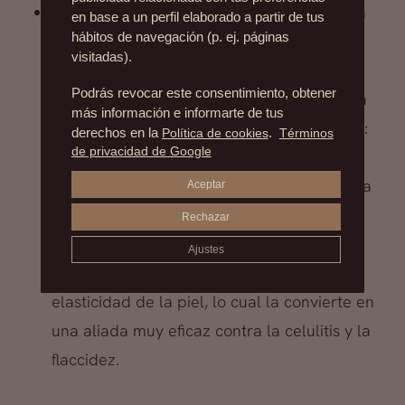
La radiofrecuencia corporal
es una técnica
en base a un perfil elaborado a partir de tus
hábitos de navegación (p. ej. páginas
en la que mediante radiaciones
visitadas).
electromagnéticas oscilantes, actuamos
Podrás revocar este consentimiento, obtener
sobre la capa profunda y subdérmica de la
más información e informarte de tus
piel sin afectar la capa superficial. Es decir:
derechos en la
Política de cookies
.
Términos
de privacidad de Google
procediendo a la estimulación de los
fibroblastos gracias al calor intradérmico, la
Aceptar
radiofrecuencia corporal produce la
Rechazar
regeneración de colágeno y de elastina, y
Ajustes
consigue así mejorar los tejidos y la
elasticidad de la piel, lo cual la convierte en
una aliada muy eficaz contra la celulitis y la
flaccidez.