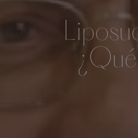
Liposu
¿Qué 