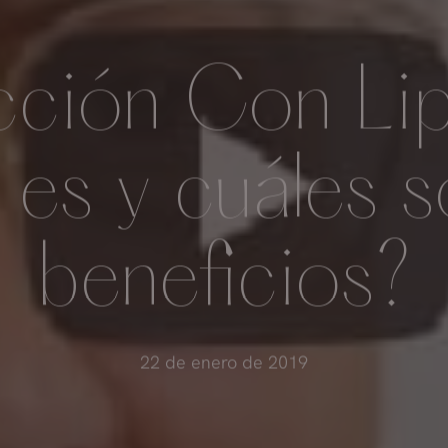
cción Con Lip
es y cuáles s
beneficios?
22 de enero de 2019