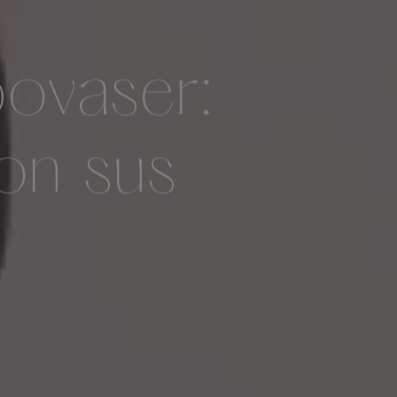
ovaser:
on sus