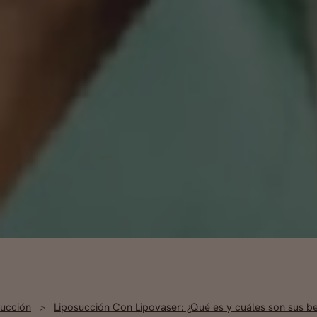
succión
Liposucción Con Lipovaser: ¿Qué es y cuáles son sus be